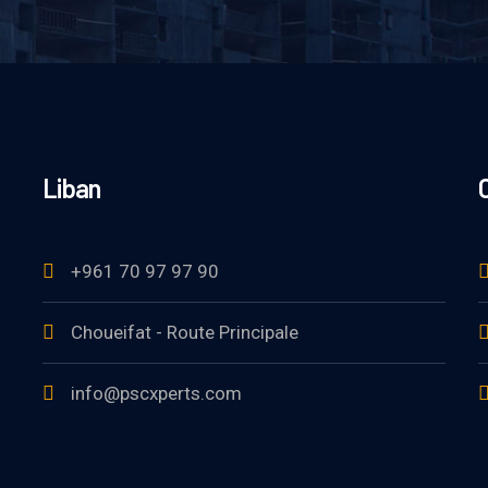
Liban
C
+961 70 97 97 90
Choueifat - Route Principale
info@pscxperts.com