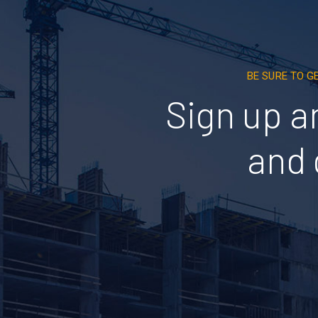
BE SURE TO G
Sign up a
and 